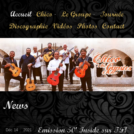
Accueil
Chico
Le Groupe
Tournée
Discographie
Vidéos
Photos
Contact
News
Emission 50′ Inside sur TF1
Déc 14
2021