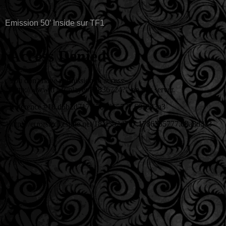
Emission 50′ Inside sur TF1